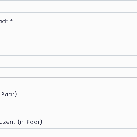
adt
*
 Paar)
uzent (in Paar)